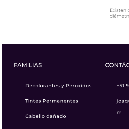
Existen 
diámetro
FAMILIAS
CONTÁ
Decolorantes y Peroxídos
+51 
Tintes Permanentes
joaq
m
Cabello dañado