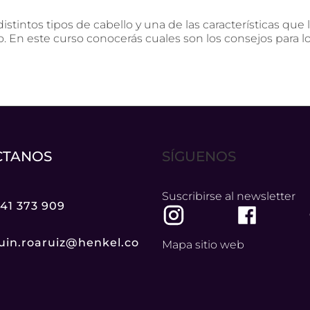
distintos tipos de cabello y una de las características que 
. En este curso conocerás cuales son los consejos para lo
CTANOS
SÍGUENOS
Suscribirse al newsletter
941 373 909
uin.roaruiz@henkel.co
Mapa sitio web