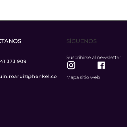
CTANOS
SÍGUENOS
Suscribirse al newsletter
941 373 909
uin.roaruiz@henkel.co
Mapa sitio web