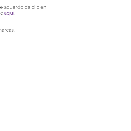
de acuerdo da clic en
ic
aquí
.
marcas.